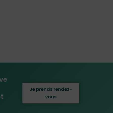
uve
Je prends rendez-
st
vous