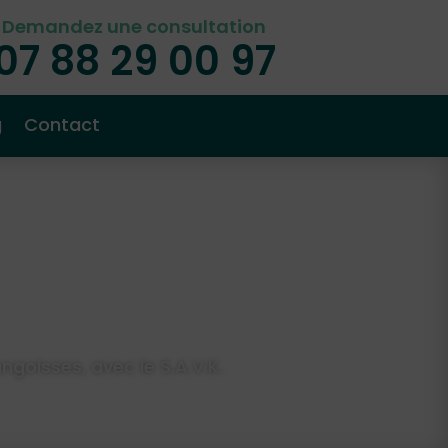
Demandez une consultation
07 88 29 00 97
g
Contact
goisses, avec le S.A.V.K.