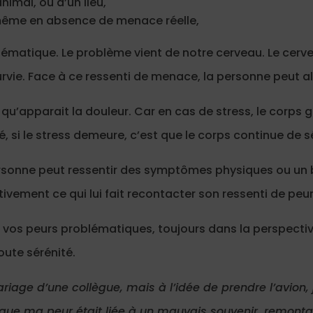
nimal, ou d’un lieu,
 même en absence de menace réelle,
lématique. Le problème vient de notre cerveau. Le cerv
vie. Face à ce ressenti de menace, la personne peut alor
 qu’apparait la douleur. Car en cas de stress, le corps g
 si le stress demeure, c’est que le corps continue de séc
rsonne peut ressentir des symptômes physiques ou un be
ivement ce qui lui fait recontacter son ressenti de peur
dre vos peurs problématiques, toujours dans la perspect
oute sérénité.
ariage d’une collègue, mais à l’idée de prendre l’avion
 que ma peur était liée à un mauvais souvenir, remont