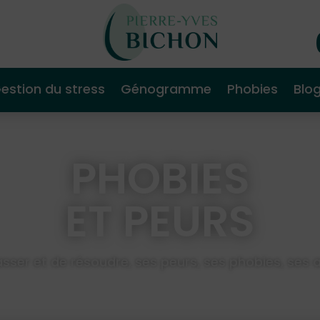
estion du stress
Génogramme
Phobies
Blo
PHOBIES
ET PEURS
ser et de résoudre, ses peurs, ses phobies, ses an