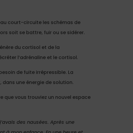
eau court-circuite les schémas de
s soit se battre, fuir ou se sidérer.
énère du cortisol et de la
réter l’adrénaline et le cortisol.
soin de fuite irrépressible. La
, dans une énergie de solution.
ive que vous trouviez un nouvel espace
, j’avais des nausées. Après une
ant à mon enfance. En une heure et