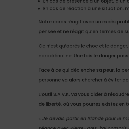
En cas de présence d’un objet, d’un a
En cas de réaction à une situation,
Notre corps réagit avec un excès prob
pensée et ne réagit qu’en termes de sur
Ce n’est qu’après le choc et le danger,
noradrénaline. Une fois le danger passé,
Face à ce qui déclenche sa peur, la pe
personne va alors chercher à éviter act
L’outil S.A.V.K. va vous aider à résou
de liberté, où vous pourrez existez en t
« Je devais partir en Irlande pour le m
séance avec Pierre-Yves, j’ai compris