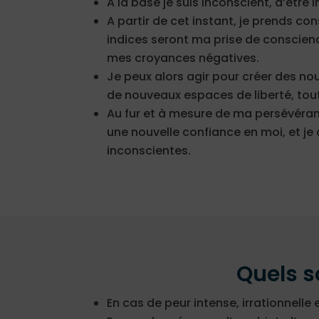
A la base je suis inconscient, d’être 
A partir de cet instant, je prends con
indices seront ma prise de conscien
mes croyances négatives.
Je peux alors agir pour créer des no
de nouveaux espaces de liberté, tout
Au fur et à mesure de ma persévéran
une nouvelle confiance en moi, et 
inconscientes.
Quels s
En cas de peur intense, irrationnelle 