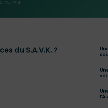
art CHASE
ces du S.A.V.K. ?
Une
soi
Un
soi
Une
l'A