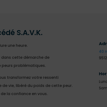
édé S.A.V.K.
Adr
dure une heure.
40 r
r dans cette démarche de
951
 peurs problématiques.
Hor
ous transformez votre ressenti
Lund
de vie, libéré du poids de cette peur.
Same
 de la confiance en vous.