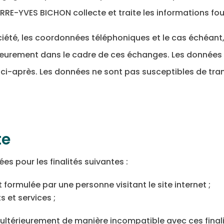
IERRE-YVES BICHON collecte et traite les informations four
société, les coordonnées téléphoniques et le cas échéan
urement dans le cadre de ces échanges. Les données so
i-après. Les données ne sont pas susceptibles de transf
te
s pour les finalités suivantes :
rmulée par une personne visitant le site internet ;
s et services ;
 ultérieurement de manière incompatible avec ces final