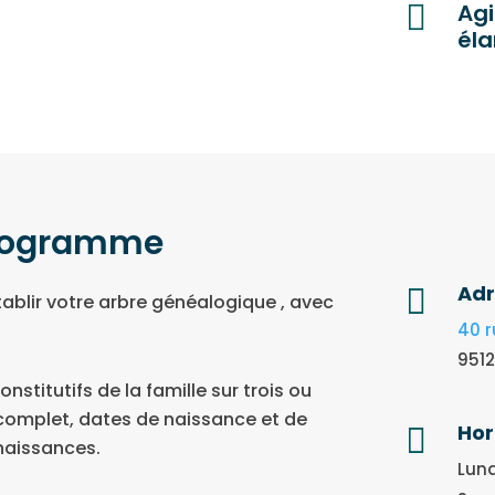

Agi
éla
énogramme
Adr

tablir votre arbre généalogique , avec
40 r
951
nstitutifs de la famille sur trois ou
l complet, dates de naissance et de
Hor

nnaissances.
Lund