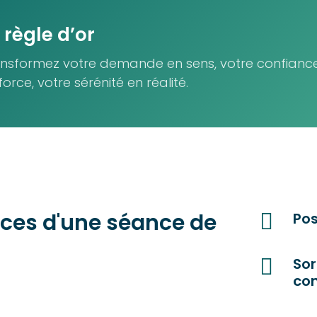
 règle d’or
nsformez votre demande en sens, votre confianc
force, votre sérénité en réalité.
ices d'une séance de

Pos

Sor
con