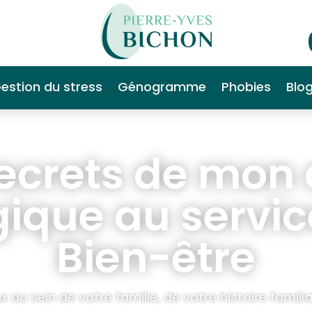
estion du stress
Génogramme
Phobies
Blo
secrets de mon 
ique au servi
Bien-être
x au sein de votre famille, de votre histoire fami