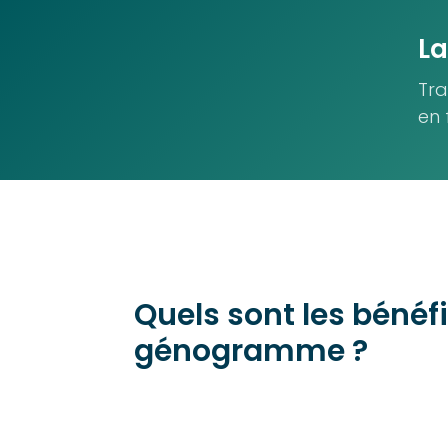
La
Tra
en 
Quels sont les bénéf
génogramme ?