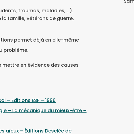
Same
cidents, traumas, maladies, …).
la famille, vétérans de guerre,
mations permet déjà en elle-même
du problème.
 mettre en évidence des causes
soi – Éditions ESF – 1996
gie – La mécanique du mieux-être –
s aïeux – Éditions Desclée de