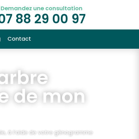
Demandez une consultation
07 88 29 00 97
g
Contact
arbre
ce de mon
liale, à l’aide de votre génogramme